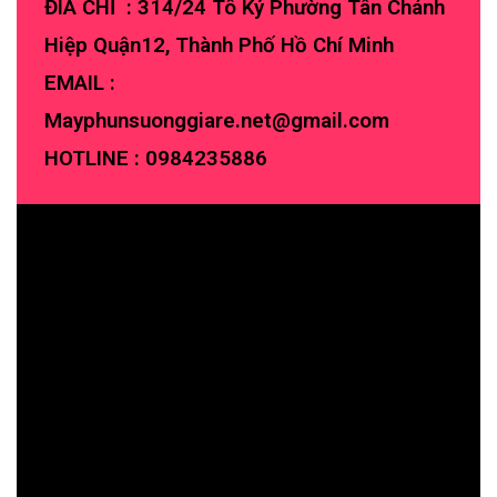
ĐIA CHỈ : 314/24 Tô Ký Phường Tân Chánh
Hiệp Quận12, Thành Phố Hồ Chí Minh
EMAIL :
Mayphunsuonggiare.net@gmail.com
HOTLINE :
0984235886