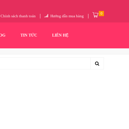
0
Chính sách thanh toán
Hướng dẫn mua hàng
OG
TIN TỨC
LIÊN HỆ