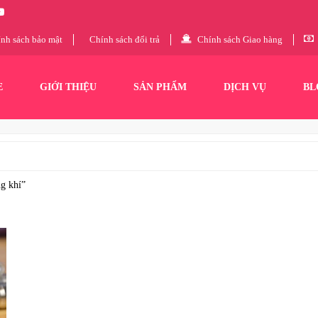
nh sách bảo mật
Chính sách đổi trả
Chính sách Giao hàng
E
GIỚI THIỆU
SẢN PHẨM
DỊCH VỤ
BL
g khí”