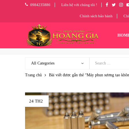
0984235886
Liên hệ với chúng tôi !
Chính sách bảo hành
Chí
HOM
Trang chủ
Bài viết được gắn thẻ “Máy phun sương tạo khôn
24 TH2