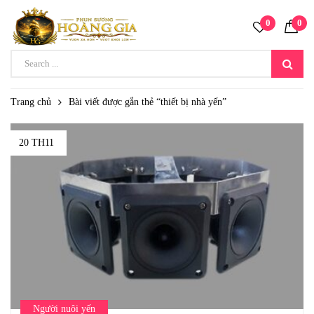
0
0
Trang chủ
Bài viết được gắn thẻ “thiết bị nhà yến”
20 TH11
Người nuôi yến