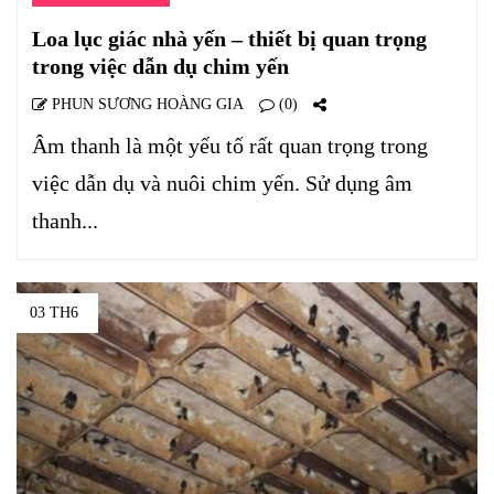
Loa lục giác nhà yến – thiết bị quan trọng
trong việc dẫn dụ chim yến
PHUN SƯƠNG HOÀNG GIA
(0)
Âm thanh là một yếu tố rất quan trọng trong
việc dẫn dụ và nuôi chim yến. Sử dụng âm
thanh...
03 TH6