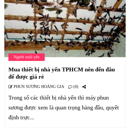
Người nuôi yến
Mua thiết bị nhà yến TPHCM nên đến đâu
để được giá rẻ
PHUN SƯƠNG HOÀNG GIA
(0)
Trong số các thiết bị nhà yến thì máy phun
sương được xem là quan trọng hàng đầu, quyết
định trực...