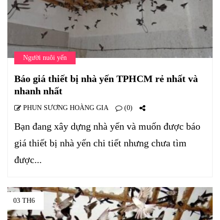
Người nuôi yến
Báo giá thiết bị nhà yến TPHCM rẻ nhất và
nhanh nhất
PHUN SƯƠNG HOÀNG GIA
(0)
Bạn đang xây dựng nhà yến và muốn được báo
giá thiết bị nhà yến chi tiết nhưng chưa tìm
được...
03 TH6