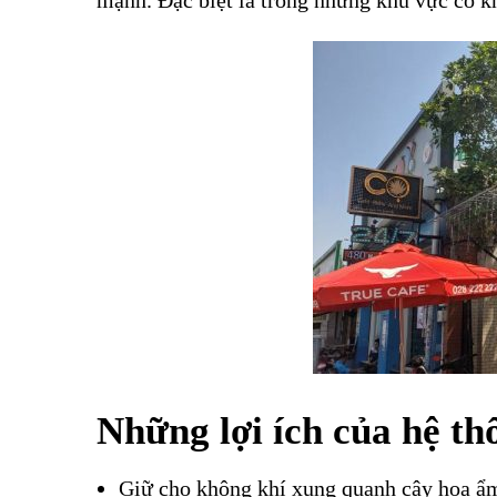
mạnh. Đặc biệt là trong những khu vực có kh
Những lợi ích của hệ t
Giữ cho không khí xung quanh cây hoa ẩm ư