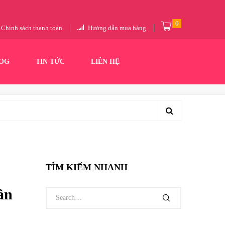
0
Chính sách thanh toán
Hướng dẫn mua hàng
OG
TIN TỨC
LIÊN HỆ
TÌM KIẾM NHANH
ần