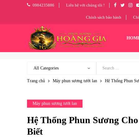
0984235886
Liên hệ với chúng tôi !
Chính sách bảo hành
Chí
HOM
Trang chủ
Máy phun sương tưới lan
Hệ Thống Phun Sư
Máy phun sương tưới lan
Hệ Thống Phun Sương Cho
Biết