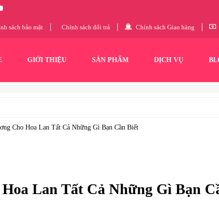
nh sách bảo mật
Chính sách đổi trả
Chính sách Giao hàng
E
GIỚI THIỆU
SẢN PHẨM
DỊCH VỤ
BL
ơng Cho Hoa Lan Tất Cả Những Gì Bạn Cần Biết
 Hoa Lan Tất Cả Những Gì Bạn C