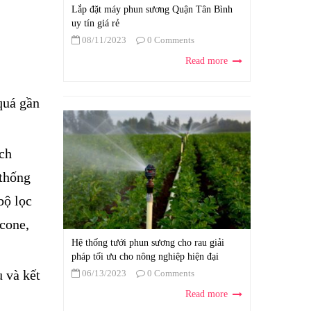
Lắp đặt máy phun sương Quận Tân Bình
uy tín giá rẻ
08/11/2023
0 Comments
Read more
 quá gần
ch
 thống
bộ lọc
icone,
Hệ thống tưới phun sương cho rau giải
pháp tối ưu cho nông nghiệp hiện đại
 và kết
06/13/2023
0 Comments
Read more