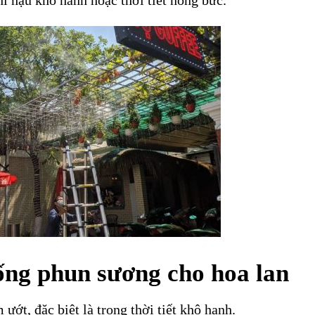
í hậu khô hanh hoặc thời tiết nóng bức.
hống phun sương cho hoa lan
ớt, đặc biệt là trong thời tiết khô hanh.