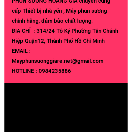
PHUN SƯƠNG HOÀNG GIA chuyên cung
cấp Thiết bị nhà yến , Máy phun sương
chính hãng, đảm bảo chất lượng.
ĐIA CHỈ : 314/24 Tô Ký Phường Tân Chánh
Hiệp Quận12, Thành Phố Hồ Chí Minh
EMAIL :
Mayphunsuonggiare.net@gmail.com
HOTLINE :
0984235886