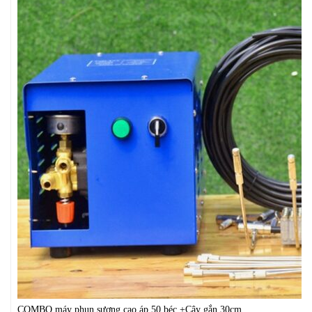
COMBO máy phun sương cao áp 50 béc +Cây gắn 30cm