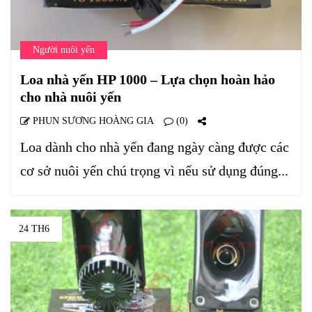
Người nuôi yến
Loa nhà yến HP 1000 – Lựa chọn hoàn hảo
cho nhà nuôi yến
PHUN SƯƠNG HOÀNG GIA
(0)
Loa dành cho nhà yến đang ngày càng được các
cơ sở nuôi yến chú trọng vì nếu sử dụng đúng...
24 TH6