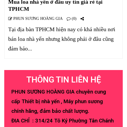
Mua loa nhà yến ở đâu uy tín giá rẻ tại
TPHCM
PHUN SƯƠNG HOÀNG GIA
(0)
Tại địa bàn TPHCM hiện nay có khá nhiều nơi
bán loa nhà yến nhưng không phải ở đâu cũng
đảm bảo...
THÔNG TIN LIÊN HỆ
PHUN SƯƠNG HOÀNG GIA chuyên cung
cấp Thiết bị nhà yến , Máy phun sương
chính hãng, đảm bảo chất lượng.
ĐIA CHỈ : 314/24 Tô Ký Phường Tân Chánh