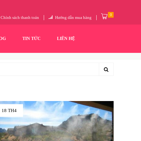
0
Chính sách thanh toán
Hướng dẫn mua hàng
OG
TIN TỨC
LIÊN HỆ
18 TH4