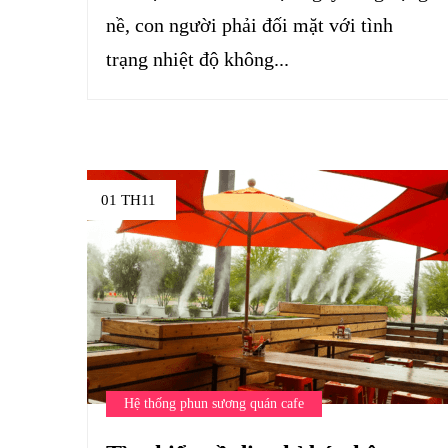
nề, con người phải đối mặt với tình
trạng nhiệt độ không...
01 TH11
Hệ thống phun sương quán cafe