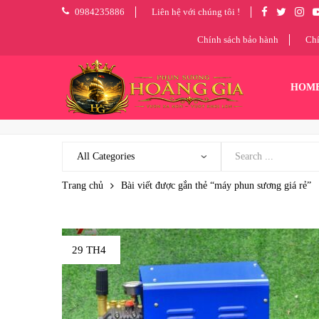
0984235886
Liên hệ với chúng tôi !
Chính sách bảo hành
Chí
HOM
Trang chủ
Bài viết được gắn thẻ “máy phun sương giá rẻ”
29 TH4