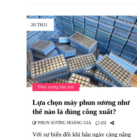
20 TH11
Phun sương làm mát
Lựa chọn máy phun sương như
thế nào là đúng công xuất?
PHUN SƯƠNG HOÀNG GIA
(0)
Với sự biến đổi khí hậu ngày càng nặng