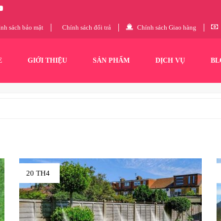
nh sách bảo mật
Chính sách đổi trả
Chính sách Giao hàng
E
GIỚI THIỆU
SẢN PHẨM
DỊCH VỤ
BL
20 TH4