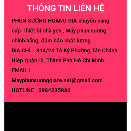
THÔNG TIN LIÊN HỆ
PHUN SƯƠNG HOÀNG GIA chuyên cung
cấp Thiết bị nhà yến , Máy phun sương
chính hãng, đảm bảo chất lượng.
ĐIA CHỈ : 314/24 Tô Ký Phường Tân Chánh
Hiệp Quận12, Thành Phố Hồ Chí Minh
EMAIL :
Mayphunsuonggiare.net@gmail.com
HOTLINE :
0984235886