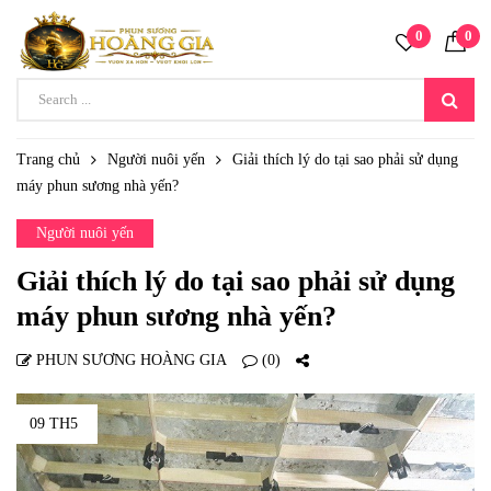
0
0
Trang chủ
Người nuôi yến
Giải thích lý do tại sao phải sử dụng
máy phun sương nhà yến?
Người nuôi yến
Giải thích lý do tại sao phải sử dụng
máy phun sương nhà yến?
PHUN SƯƠNG HOÀNG GIA
(0)
09 TH5