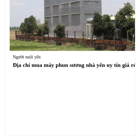
Người nuôi yến
Địa chỉ mua máy phun sương nhà yến uy tín giá rẻ