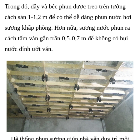
Trong đó, dây và béc phun được treo trên tường
cách sàn 1-1,2 m để có thể dễ dàng phun nước hơi
sương khắp phòng. Hơn nữa, sương nước phun ra
cách tấm ván gắn trần 0,5-0,7 m để không có bụi
nước dính ướt ván.
Hệ thống phun sương giúp nhà yến duy trì một