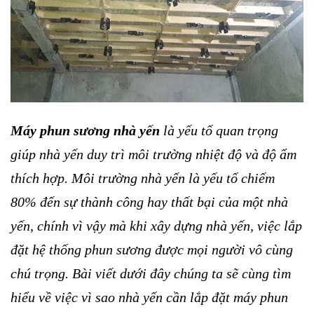
Máy phun sương nhà yến
là yếu tố quan trọng
giúp nhà yến duy trì môi trường nhiệt độ và độ ẩm
thích hợp. Môi trường nhà yến là yếu tố chiếm
80% đến sự thành công hay thất bại của một nhà
yến, chính vì vậy mà khi xây dựng nhà yến, việc lắp
đặt hệ thống phun sương được mọi người vô cùng
chú trọng. Bài viết dưới đây chúng ta sẽ cùng tìm
hiểu về việc vì sao nhà yến cần lắp đặt máy phun