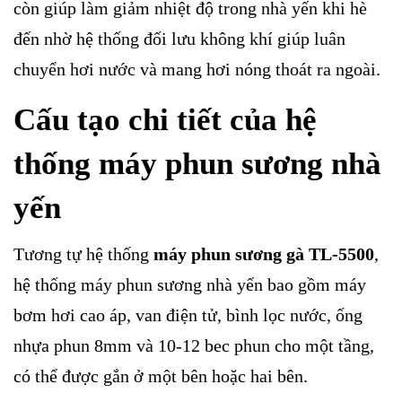
còn giúp làm giảm nhiệt độ trong nhà yến khi hè
đến nhờ hệ thống đối lưu không khí giúp luân
chuyển hơi nước và mang hơi nóng thoát ra ngoài.
Cấu tạo chi tiết của hệ
thống máy phun sương nhà
yến
Tương tự hệ thống
máy phun sương gà TL-5500
,
hệ thống máy phun sương nhà yến bao gồm máy
bơm hơi cao áp, van điện tử, bình lọc nước, ống
nhựa phun 8mm và 10-12 bec phun cho một tầng,
có thể được gắn ở một bên hoặc hai bên.