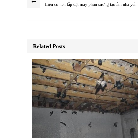
Liệu có nên lắp đặt máy phun sương tạo ẩm nhà yến
Related Posts