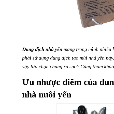
Dung dịch nhà yến
mang trong mình nhiều l
phải sử dụng dung dịch tạo mùi nhà yến này,
vậy lựa chọn chúng ra sao? Cùng tham khảo 
Ưu nhược điểm của dung
nhà nuôi yến