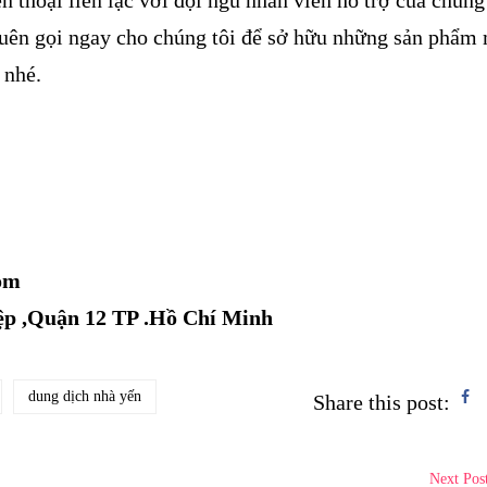
n thoại liên lạc với đội ngũ nhân viên hỗ trợ của chúng
quên gọi ngay cho chúng tôi để sở hữu những sản phẩm
 nhé.
om
ệp ,Quận 12 TP .Hồ Chí Minh
dung dịch nhà yến
Share this post:
Next Pos