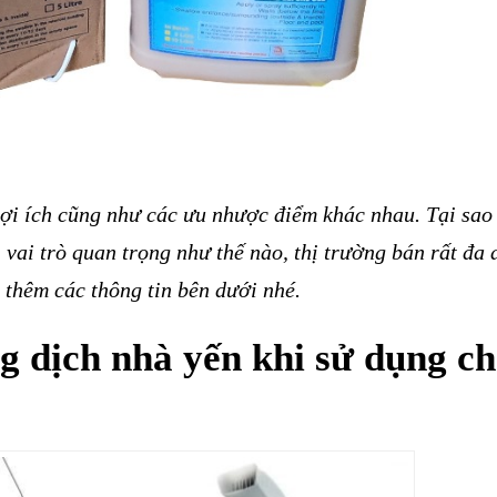
ợi ích cũng như các ưu nhược điểm khác nhau. Tại sao
 vai trò quan trọng như thế nào, thị trường bán rất đa
thêm các thông tin bên dưới nhé.
 dịch nhà yến khi sử dụng c