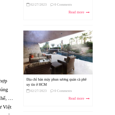
02/27/2023
0 Comments
Read more
Địa chỉ bán máy phun sương quán cà phê
 hợp
uy tín ở HCM
húng
02/27/2023
0 Comments
 thể, …
Read more
ư Việt