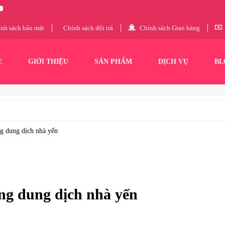
nh sách bảo mật
Chính sách đổi trả
Chính sách Giao hàng
E
GIỚI THIỆU
SẢN PHẨM
DỊCH VỤ
BL
ng dung dịch nhà yến
ụng dung dịch nhà yến