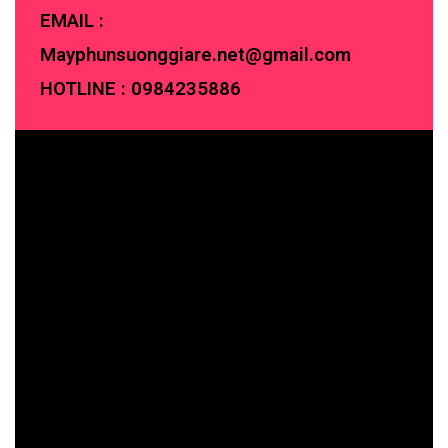
EMAIL :
Mayphunsuonggiare.net@gmail.com
HOTLINE :
0984235886