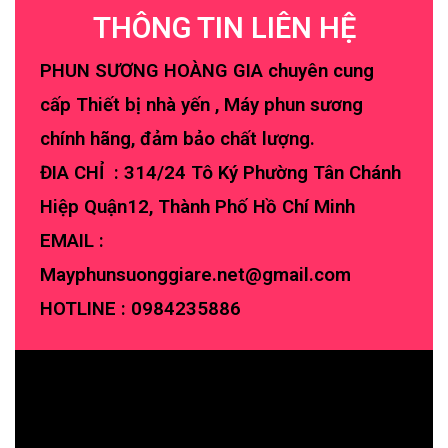
THÔNG TIN LIÊN HỆ
PHUN SƯƠNG HOÀNG GIA chuyên cung
cấp Thiết bị nhà yến , Máy phun sương
chính hãng, đảm bảo chất lượng.
ĐIA CHỈ : 314/24 Tô Ký Phường Tân Chánh
Hiệp Quận12, Thành Phố Hồ Chí Minh
EMAIL :
Mayphunsuonggiare.net@gmail.com
HOTLINE :
0984235886