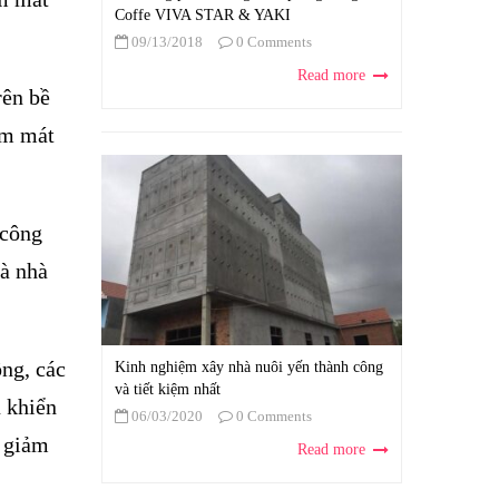
Coffe VIVA STAR & YAKI
09/13/2018
0 Comments
Read more
rên bề
àm mát
 công
và nhà
ng, các
Kinh nghiệm xây nhà nuôi yến thành công
và tiết kiệm nhất
u khiển
06/03/2020
0 Comments
ể giảm
Read more