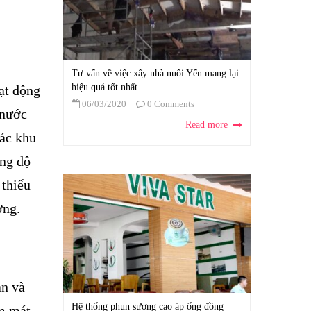
Tư vấn về việc xây nhà nuôi Yến mang lại
hiệu quả tốt nhất
ạt động
06/03/2020
0 Comments
 nước
Read more
các khu
ăng độ
 thiểu
ờng.
ạn và
Hệ thống phun sương cao áp ống đồng
àm mát