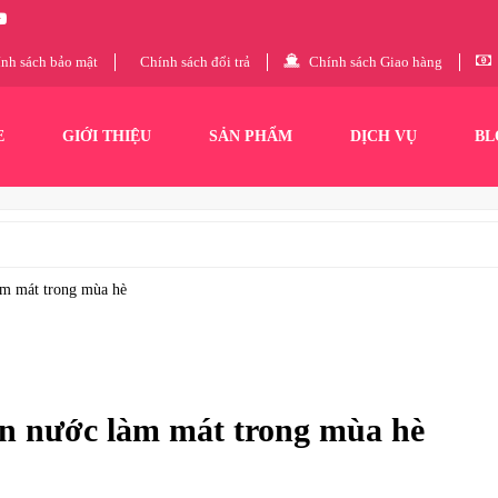
nh sách bảo mật
Chính sách đổi trả
Chính sách Giao hàng
E
GIỚI THIỆU
SẢN PHẨM
DỊCH VỤ
BL
àm mát trong mùa hè
un nước làm mát trong mùa hè