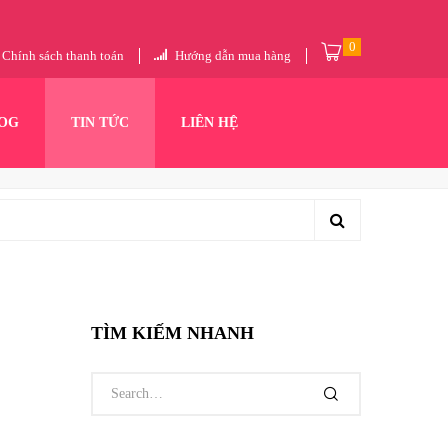
0
Chính sách thanh toán
Hướng dẫn mua hàng
OG
TIN TỨC
LIÊN HỆ
TÌM KIẾM NHANH