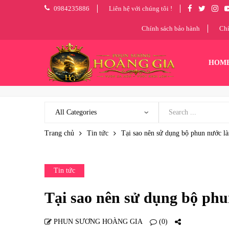
0984235886
Liên hệ với chúng tôi !
Chính sách bảo hành
Chí
HOM
Trang chủ
Tin tức
Tại sao nên sử dụng bộ phun nước l
Tin tức
Tại sao nên sử dụng bộ ph
PHUN SƯƠNG HOÀNG GIA
(0)