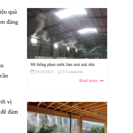
iệu quả
iảm đáng
un
Hệ thống phun nước làm mát mái nhà
03/23/2023
0 Comments
 cần
Read more
ới vị
c để đảm