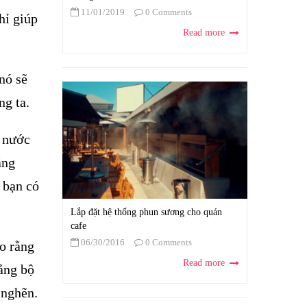
11/01/2019
0 Comments
hỉ giúp
Read more
nó sẽ
ng ta.
n nước
ăng
 bạn có
Lắp đặt hệ thống phun sương cho quán
cafe
06/30/2016
0 Comments
o rằng
Read more
ằng bộ
 nghẽn.