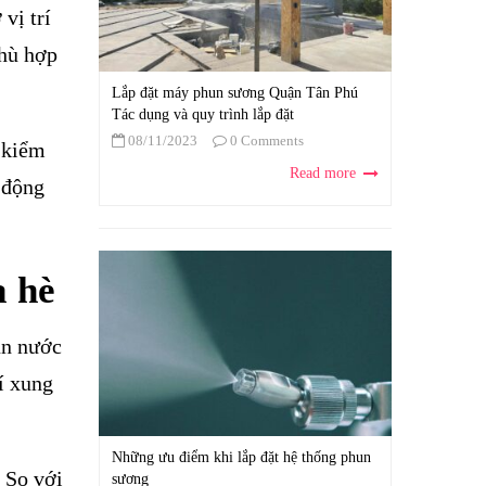
vị trí
phù hợp
Lắp đặt máy phun sương Quận Tân Phú
Tác dụng và quy trình lắp đặt
08/11/2023
0 Comments
 kiểm
Read more
 động
a hè
un nước
í xung
Những ưu điểm khi lắp đặt hệ thống phun
 So với
sương