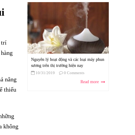
i
trí
h hàng
Nguyên lý hoạt động và các loại máy phun
sương trên thị trường hiện nay
10/31/2019
0 Comments
hả năng
Read more
ể thiếu
 những
ra không