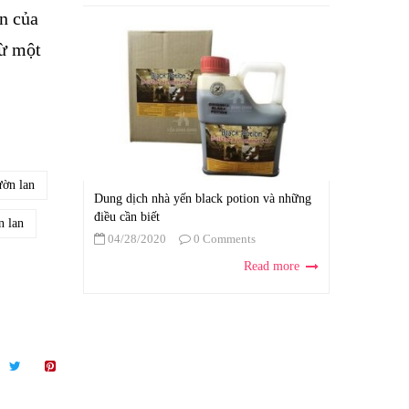
an của
từ một
ườn lan
Dung dịch nhà yến black potion và những
điều cần biết
n lan
04/28/2020
0 Comments
Read more