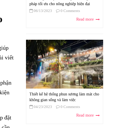
pháp tối ưu cho nông nghiệp hiện đại
06/13/2023
0 Comments
o
Read more
giúp
i viết
 phận
kiện
Thiết kế hệ thống phun sương làm mát cho
không gian sống và làm việc
04/23/2023
0 Comments
Read more
p đặt
 cần