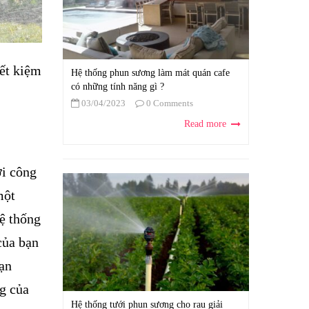
ết kiệm
Hệ thống phun sương làm mát quán cafe
có những tính năng gì ?
03/04/2023
0 Comments
Read more
ới công
một
ệ thống
của bạn
bạn
ng của
Hệ thống tưới phun sương cho rau giải