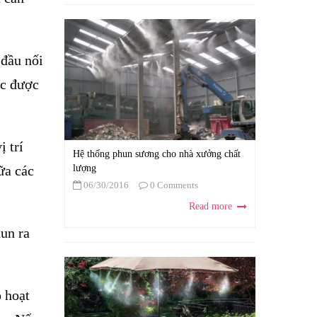
 đầu nối
ớc được
 trí
Hệ thống phun sương cho nhà xưởng chất
ữa các
lượng
06/30/2016
0 Comments
Read more
hun ra
 hoạt