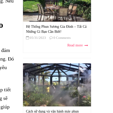
ng. Nếu
o
Hệ Thống Phun Sương Gia Đình – Tất Cả
Những Gì Bạn Cần Biết!
05/31/2023
0 Comments
Read more
ể đảm
úng. Đó
 yêu
p tiết
g sẽ
 giúp
Cách sử dụng và vận hành máy phun