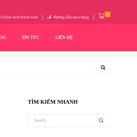
0
Chính sách thanh toán
Hướng dẫn mua hàng
OG
TIN TỨC
LIÊN HỆ
TÌM KIẾM NHANH