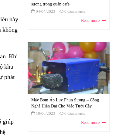
sương trong quán cafe
04/04/2023
0 Comments
Điều này
Read more
và không
lan. Khi
bộ khu
ự phát
Máy Bơm Áp Lực Phun Sương – Công
Nghệ Hiện Đại Cho Việc Tưới Cây
10/06/2023
0 Comments
ó giúp
Read more
 hệ